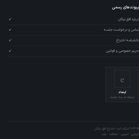
پیوندهای رسمی
درباره افق نیکان
↙
تماس و درخواست جلسه
↙
دانشنامه اختراع
↙
حریم خصوصی و قوانین
↙
e
اینماد
جایگاه کد نماد اعتماد
© 2026 شرکت ثبت اختراع افق نیکان
ارزیابی · تدوین · حفاظت · رشد