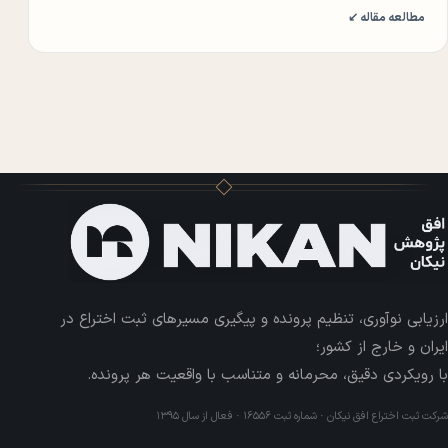
مطالعه مقاله ↙
ارزیابی نوآوری، تنظیم پرونده و پیگیری مسیرهای ثبت اختراع در
ایران و خارج از کشور؛
با رویکردی دقیق، محرمانه و متناسب با واقعیت هر پرونده.
شرکت ثبت اختراع افق نیکان · شماره ثبت ۱۶۵۵۶ · فعال از سال ۱۳۹۵