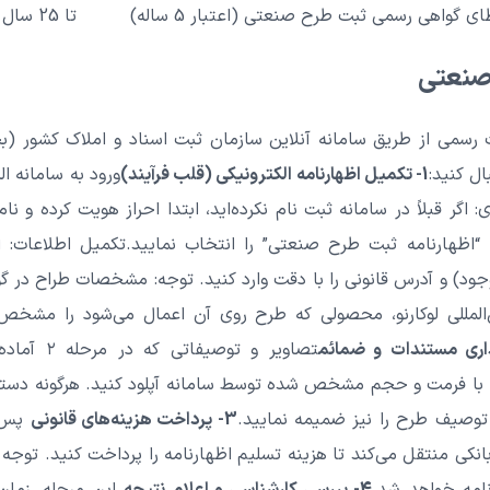
ی گواهی رسمی ثبت طرح صنعتی (اعتبار 5 ساله)
تا 25 سال با تمدید 5 ساله قابل ادامه است
صنعتی
سمی از طریق سامانه آنلاین سازمان ثبت اسناد و املاک کشور (ب
1- تکمیل اظهارنامه الکترونیکی (قلب فرآیند)
ورود به سامانه ال
ر قبلاً در سامانه ثبت نام نکرده‌اید، ابتدا احراز هویت کرده و نام
نه “اظهارنامه ثبت طرح صنعتی” را انتخاب نمایید.تکمیل اطلاعات:
جود) و آدرس قانونی را با دقت وارد کنید. توجه: مشخصات طراح در گ
ن‌المللی لوکارنو، محصولی که طرح روی آن اعمال می‌شود را مشخص کن
تصاویر و تو
 را با فرمت و حجم مشخص شده توسط سامانه آپلود کنید. هرگونه دستک
توصیف طرح را نیز ضمیمه نمایید.
3- پرداخت هزینه‌های قانونی
پس ا
 بانکی منتقل می‌کند تا هزینه تسلیم اظهارنامه را پرداخت کنید. توج