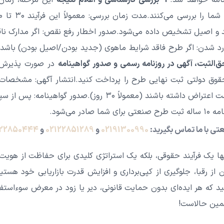
نامه خواهد شد.
4- بررسی کارشناسی و اعلام نتیجه
این مرحله، زمان
‌کنند.مدت زمان بررسی: معمولاً این فرآیند ۳۰ تا ۶۰ روز کاری به طول می‌انجامد.
 و اصیل تشخیص داده می‌شود.صدور اخطار رفع نقص: اگر مدارک نا
.رد شدن: اگر طرح فاقد شرایط ماهوی (جدید بودن/اصیل بودن) باشد،
در صورت پذیرش طر
حقوق دولتی ثبت نهایی طرح را پرداخت کنید.انتشار آگهی: مشخصات
آگهی می‌شود تا اشخاص ثالث فرصت اعتراض داشته باشند (معمولاً 
 می‌شود.
ی با ما تماس بگیرید:
02191300990
و
02122851289
و
122850444
 یک فرآیند حقوقی، بلکه یک استراتژی کلیدی برای حفاظت از هویت
 از رقبا، جلوگیری از کپی‌برداری و افزایش قدرت بازاریابی خود هست
د که هر ایده‌ای بدون حمایت قانونی، دیر یا زود در معرض سوءاستف
مین حالاست!