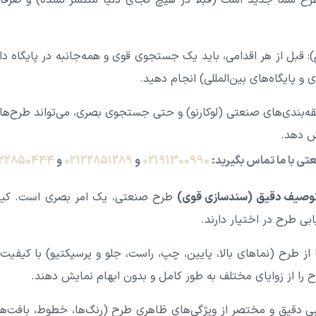
ح شما جدید است (قبلاً در هیچ کجای دنیا منتشر نشده) و صرفاً
: قبل از هر اقدامی، باید یک جستجوی قوی و همه‌جانبه در پایگاه 
و پایگاه‌های بین‌المللی) انجام دهید.
ه‌بندی‌های صنعتی (لوکارنو) و حتی جستجوی بصری، می‌تواند طرح‌ها
ی با ما تماس بگیرید:
02191300990
و
02122851289
و
122850444
طرح صنعتی، یک امر بصری است. کیف
بی طرح در اختیار دارند.
تصاویر: باید حداقل ۶ نما از طرح (نماهای بالا، پایین، چپ، راست، جلو و پرسپکتیو) ب
ح را از زوایای مختلف به طور کامل و بدون ابهام نمایش دهند.
دقیق و مختصر از ویژگی‌های ظاهری طرح (رنگ‌ها، خطوط، بافت‌ها 