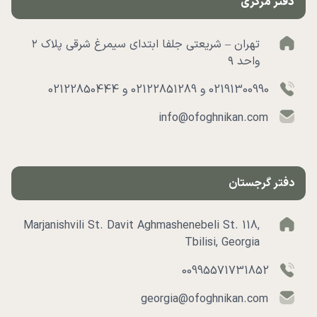
دفتر مرکزی
تهران – شریعتی جلفا ابتدای سیمرغ شرقی پلاک ۲
واحد ۹
02191300990 و 02122851289 و 02122850444
info@ofoghnikan.com
دفتر گرجستان
Marjanishvili St. Davit Aghmashenebeli St. 118,
Tbilisi, Georgia
00995571731852
georgia@ofoghnikan.com