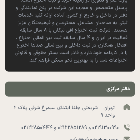
پارک علم و فناوری در زمینه خرید و ثبت اختراع است.
پرسنل متخصص و مجرب این شرکت در پنج نمایندگی و
دفتر در داخل و خارج از کشور، آماده ارائه کلیه خدمات
ثبتی به صاحبان مشاغل، مخترعین و فرهیختگان عزیز
هستند. شرکت ثبت اختراع افق نیکان با 8 سال سابقه
فعالیت در ایران و 4 سال سابقه ثبت بین‌المللی اختراع ،
افتخار همکاری در ثبت داخلی و بین‌المللی صدها اختراع
را در کارنامه خود دارد و قادر است بستر حقوقی و قانونی
اختراعات شما را به بهترین نحو ممکن فراهم کند.
دفتر مرکزی
تهران – شریعتی جلفا ابتدای سیمرغ شرقی پلاک ۲
واحد ۹
02191300990 و 02122851289 و 02122850444