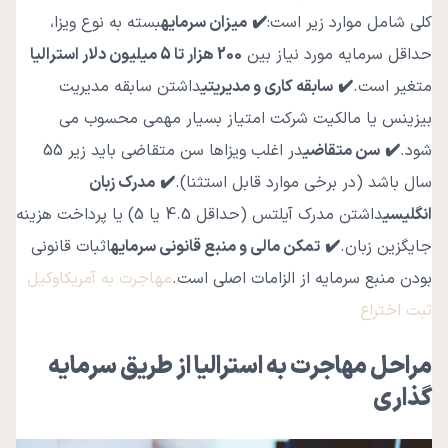
کلی شامل موارد زیر است:
✔️
میزان سرمایه
بسته به نوع ویزا،
حداقل سرمایه مورد نیاز بین
200
هزار تا 5 میلیون دلار استرالیا
متغیر است.
✔️
سابقه کاری و مدیریتی
داشتن سابقه مدیریت
بیزینس یا مالکیت شرکت امتیاز بسیار مهمی محسوب می
شود.
✔️
سن متقاضی
در اغلب ویزاها سن متقاضی باید زیر 55
سال باشد (در برخی موارد قابل استثنا).
✔️
مدرک زبان
انگلیسی
داشتن مدرک آیلتس (حداقل 4.5 یا 5) یا پرداخت هزینه
جایگزین زبان.
✔️
تمکن مالی و منبع قانونی سرمایه
اثبات قانونی
بودن منبع سرمایه از الزامات اصلی است.
مهاجرت به آمریکا
وکیل
ثبت اختراع
مراحل مهاجرت به استرالیا از طریق سرمایه
گذاری