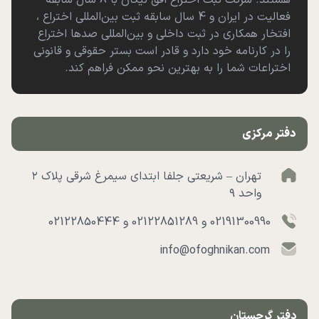
فعالیت در ایران و 4 سال سابقه ثبت بین‌المللی اختراع ،
افتخار همکاری در ثبت داخلی و بین‌المللی صدها اختراع
را در کارنامه خود دارد و قادر است بستر حقوقی و قانونی
اختراعات شما را به بهترین نحو ممکن فراهم کند.
دفتر مرکزی
تهران – شریعتی جلفا ابتدای سیمرغ شرقی پلاک ۲
واحد ۹
02191300990 و 02122851289 و 02122850444
info@ofoghnikan.com
دفتر گرجستان