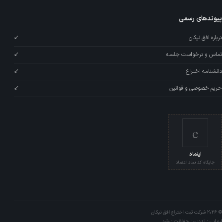
پیوندهای رسمی
درباره افق نیکان
↙
تماس و درخواست جلسه
↙
دانشنامه اختراع
↙
حریم خصوصی و قوانین
↙
e
اینماد
جایگاه کد نماد اعتماد
© 2026 شرکت ثبت اختراع افق نیکان
ارزیابی · تدوین · حفاظت · رشد