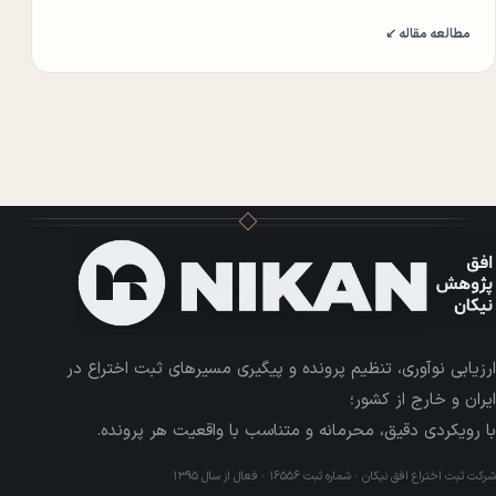
مطالعه مقاله ↙
ارزیابی نوآوری، تنظیم پرونده و پیگیری مسیرهای ثبت اختراع در
ایران و خارج از کشور؛
با رویکردی دقیق، محرمانه و متناسب با واقعیت هر پرونده.
شرکت ثبت اختراع افق نیکان · شماره ثبت ۱۶۵۵۶ · فعال از سال ۱۳۹۵