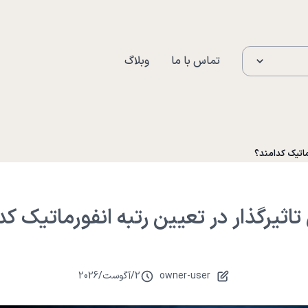
تماس با ما
وبلاگ
رماتیک کدامند؟
تاثیرگذار در تعیین رتبه انفورماتیک کد
owner-user
2
/
آگوست
/
2026