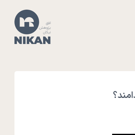
امند؟