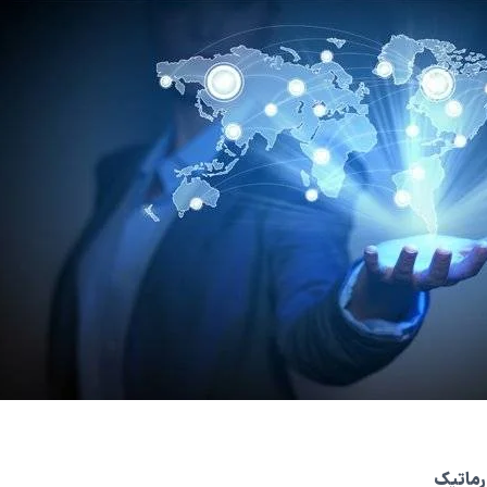
رماتیک