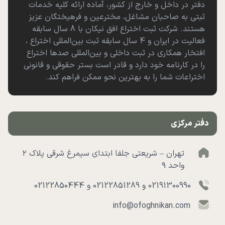
دفتر در داخل و خارج از کشور، آماده ارائه کلیه خدمات
ثبتی به صاحبان مشاغل، مخترعین و فرهیختگان عزیز
هستند. شرکت ثبت اختراع افق نیکان با 8 سال سابقه
فعالیت در ایران و 4 سال سابقه ثبت بین‌المللی اختراع ،
افتخار همکاری در ثبت داخلی و بین‌المللی صدها اختراع
را در کارنامه خود دارد و قادر است بستر حقوقی و قانونی
اختراعات شما را به بهترین نحو ممکن فراهم کند.
دفتر مرکزی
تهران – شریعتی جلفا ابتدای سیمرغ شرقی پلاک ۲
واحد ۹
02191300990 و 02122851289 و 02122850444
info@ofoghnikan.com