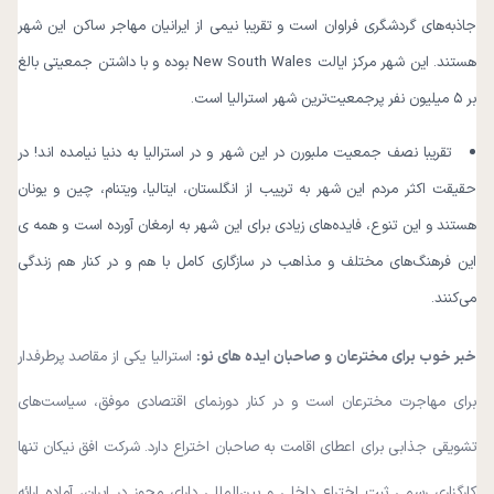
جاذبه‌های گردشگری فراوان است و تقریبا نیمی از ایرانیان مهاجر ساکن این شهر
هستند. این شهر مرکز ایالت New South Wales بوده و با داشتن جمعیتی بالغ
بر ۵ میلیون نفر پرجمعیت‌ترین شهر استرالیا است.
تقریبا نصف جمعیت ملبورن در این شهر و در استرالیا به دنیا نیامده اند! در
حقیقت اکثر مردم این شهر به ترییب از انگلستان، ایتالیا، ویتنام، چین و یونان
هستند و این تنوع، فایده‌های زیادی برای این شهر به ارمغان آورده است و همه ی
این فرهنگ‌های مختلف و مذاهب در سازگاری کامل با هم و در کنار هم زندگی
می‌کنند.
خبر خوب برای مخترعان و صاحبان ایده های نو:
استرالیا یکی از مقاصد پرطرفدار
برای مهاجرت مخترعان است و در کنار دورنمای اقتصادی موفق، سیاست‌های
تشویقی جذابی برای اعطای اقامت به صاحبان اختراع دارد. شرکت افق نیکان تنها
کارگزاری رسمی ثبت اختراع داخلی و بین‌المللی دارای مجوز در ایران، آماده ارائه