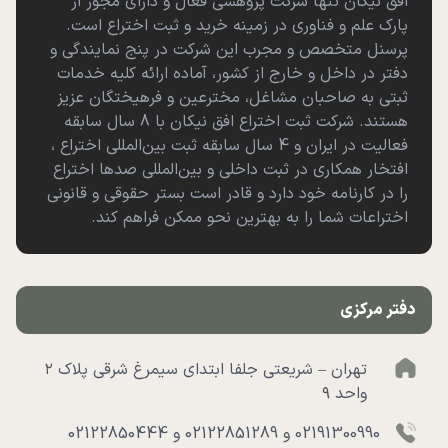
افق نیکان تنها شرکت پژوهشی فعال و دارای مجوز از
پارک علم و فناوری در زمینه خرید و ثبت اختراع است.
پرسنل متخصص و مجرب این شرکت در پنج نمایندگی و
دفتر در داخل و خارج از کشور، آماده ارائه کلیه خدمات
ثبتی به صاحبان مشاغل، مخترعین و فرهیختگان عزیز
هستند. شرکت ثبت اختراع افق نیکان با 8 سال سابقه
فعالیت در ایران و 4 سال سابقه ثبت بین‌المللی اختراع ،
افتخار همکاری در ثبت داخلی و بین‌المللی صدها اختراع
را در کارنامه خود دارد و قادر است بستر حقوقی و قانونی
اختراعات شما را به بهترین نحو ممکن فراهم کند.
دفتر مرکزی
تهران – شریعتی جلفا ابتدای سیمرغ شرقی پلاک ۲
واحد ۹
02191300990 و 02122851289 و 02122850444