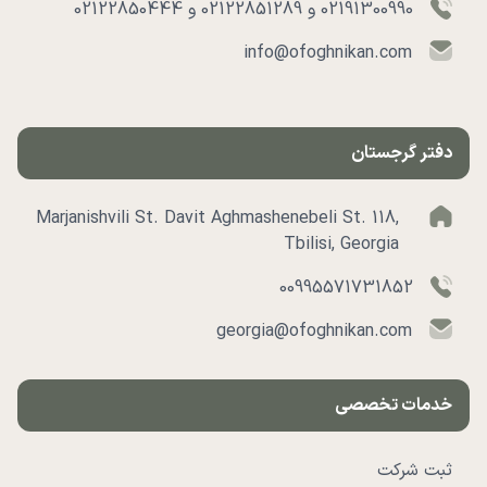
02191300990 و 02122851289 و 02122850444
info@ofoghnikan.com
دفتر گرجستان
Marjanishvili St. Davit Aghmashenebeli St. 118,
Tbilisi, Georgia
00995571731852
georgia@ofoghnikan.com
خدمات تخصصی
ثبت شرکت