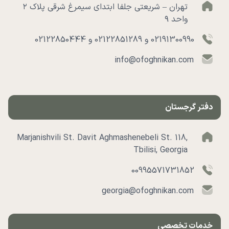
تهران – شریعتی جلفا ابتدای سیمرغ شرقی پلاک ۲
واحد ۹
02191300990 و 02122851289 و 02122850444
info@ofoghnikan.com
دفتر گرجستان
Marjanishvili St. Davit Aghmashenebeli St. 118,
Tbilisi, Georgia
00995571731852
georgia@ofoghnikan.com
خدمات تخصصی