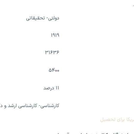
.
دولتی- تحقیقاتی
1919
31636
5400
11 درصد
کارشناسی- کارشناسی ارشد و د
ریکا برای تحصیل